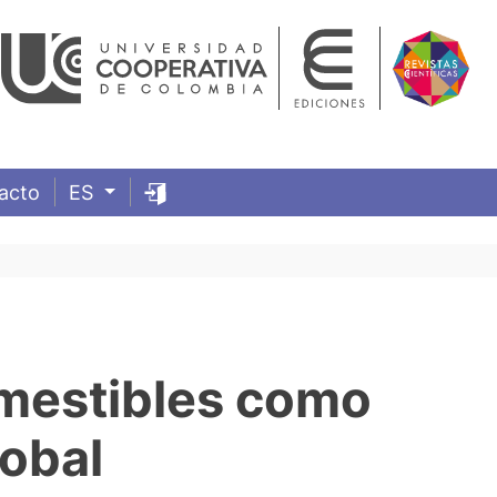
acto
ES
omestibles como
lobal