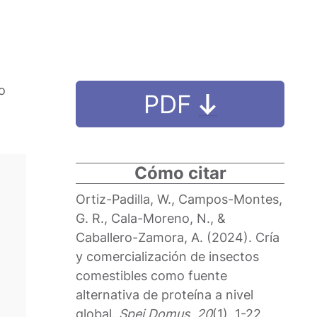
o
PDF
Cómo citar
Ortiz-Padilla, W., Campos-Montes,
G. R., Cala-Moreno, N., &
Caballero-Zamora, A. (2024). Cría
y comercialización de insectos
comestibles como fuente
alternativa de proteína a nivel
global.
Spei Domus
,
20
(1), 1-22.