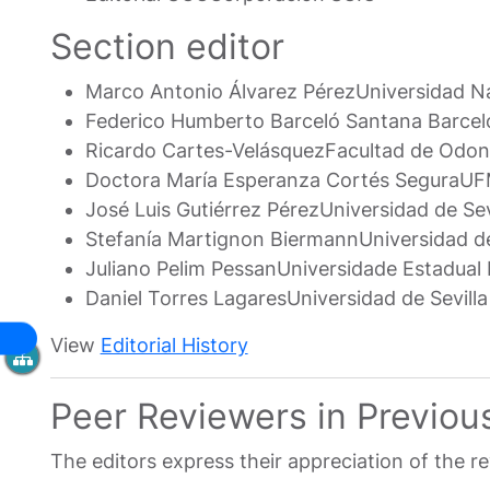
Section editor
Marco Antonio Álvarez Pérez
Universidad N
Federico Humberto Barceló Santana Barcel
Ricardo Cartes-Velásquez
Facultad de Odont
Doctora María Esperanza Cortés Segura
UFM
José Luis Gutiérrez Pérez
Universidad de Sev
Stefanía Martignon Biermann
Universidad d
Juliano Pelim Pessan
Universidade Estadual
Daniel Torres Lagares
Universidad de Sevill
View
Editorial History
Peer Reviewers in Previou
The editors express their appreciation of the r