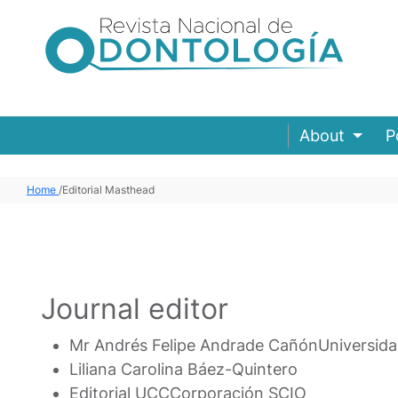
About
P
Home
/
Editorial Masthead
Journal editor
Mr Andrés Felipe Andrade Cañón
Universid
Liliana Carolina Báez-Quintero
Editorial UCC
Corporación SCIO