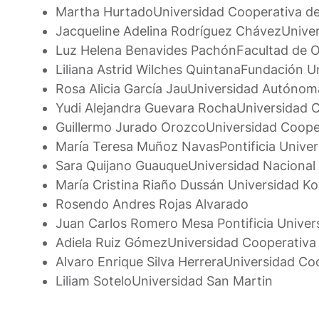
Martha Hurtado
Universidad Cooperativa d
Jacqueline Adelina Rodríguez Chávez
Univer
Luz Helena Benavides Pachón
Facultad de O
Liliana Astrid Wilches Quintana
Fundación Un
Rosa Alicia García Jau
Universidad Autónoma
Yudi Alejandra Guevara Rocha
Universidad 
Guillermo Jurado Orozco
Universidad Coope
María Teresa Muñoz Navas
Pontificia Unive
Sara Quijano Guauque
Universidad Nacional
María Cristina Riaño Dussán
Universidad K
Rosendo Andres Rojas Alvarado
Juan Carlos Romero Mesa
Pontificia Unive
Adiela Ruiz Gómez
Universidad Cooperativa
Alvaro Enrique Silva Herrera
Universidad Co
Liliam Sotelo
Universidad San Martin