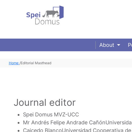
About
P
Home
/
Editorial Masthead
Journal editor
Spei Domus MVZ-UCC
Mr Andrés Felipe Andrade Cañón
Universid
Caicedo Blanco
Universidad Cooperativa de