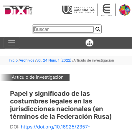
Inicio
/
Archivos
/
Vol. 24 Núm. 1 (2022)
/
Artículo de investigación
Artículo de investigación
Papel y significado de las
costumbres legales en las
jurisdicciones nacionales (en
términos de la Federación Rusa)
DOI:
https://doi.org/10.16925/2357-