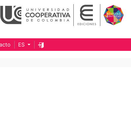
acto
ES