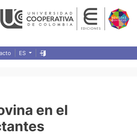
acto
ES
ovina en el
ctantes