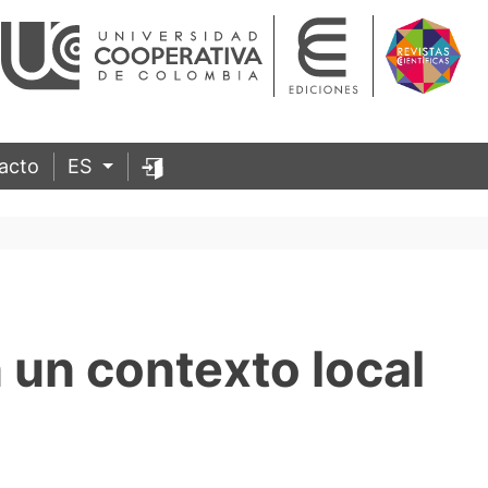
acto
ES
 un contexto local